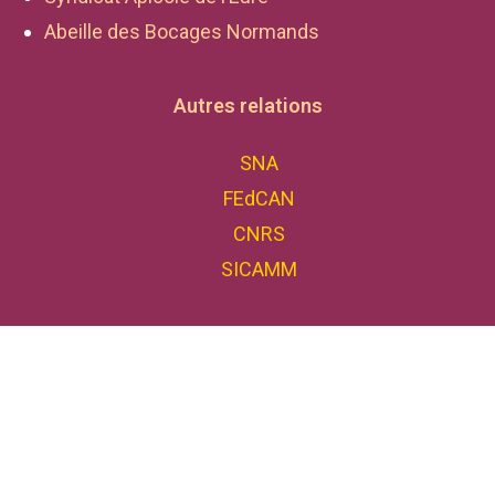
Abeille des Bocages Normands
Autres relations
SNA
FEdCAN
CNRS
SICAMM