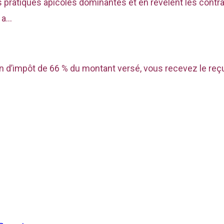
s pratiques apicoles dominantes et en révèlent les contra
 a…
n d’impôt de 66 % du montant versé, vous recevez le reçu 